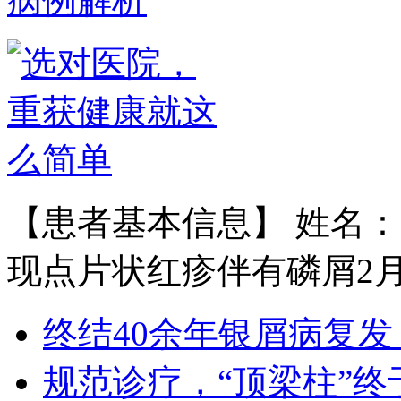
病例解析
黄省让 门诊医师
黄省让，男，医生。一九七六年毕业
于郑州第四军医…
【详情】
【患者基本信息】 姓名：
现点片状红疹伴有磷屑2月余
王宝旗 副主任医
1978年毕业于河北医科大学临床医学
终结40余年银屑病复发
专业（原博润医…
【详情】
规范诊疗，“顶梁柱”终