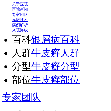
关于医院
医院新闻
专家团队
临床技术
病例解析
来院路线
百科
银屑病百科
人群
牛皮癣人群
分型
牛皮癣分型
部位
牛皮癣部位
王宝旗 副主任医
专家团队
1978年毕业于河北医科大学临床医学
专业（原博润医…
【详情】