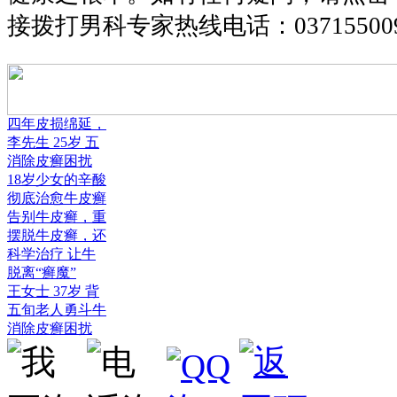
接拨打男科专家热线电话：
03715500
四年皮损绵延，
李先生 25岁 五
消除皮癣困扰
18岁少女的辛酸
彻底治愈牛皮癣
告别牛皮癣，重
摆脱牛皮癣，还
科学治疗 让牛
脱离“癣魔”
王女士 37岁 背
五旬老人勇斗牛
消除皮癣困扰