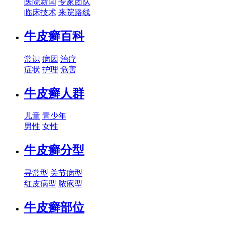
医院新闻
专家团队
临床技术
来院路线
牛皮癣百科
常识
病因
治疗
症状
护理
危害
牛皮癣人群
儿童
青少年
男性
女性
牛皮癣分型
寻常型
关节病型
红皮病型
脓疱型
牛皮癣部位