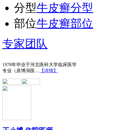
分型
牛皮癣分型
部位
牛皮癣部位
专家团队
王宝旗 副主任医
1978年毕业于河北医科大学临床医学
专业（原博润医…
【详情】
王小博 住院医师