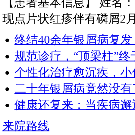
【患者基本信息】 姓名：
现点片状红疹伴有磷屑2月余
王宝旗 副主任医
1978年毕业于河北医科大学临床医学
终结40余年银屑病复发
专业（原博润医…
【详情】
规范诊疗，“顶梁柱”终
个性化治疗愈沉疾，小
二十年银屑病竟然没有
健康还复来：当疾病邂
王小博 住院医师
王小博 住院医师 从事银屑病临床治
来院路线
疗与科研多年…
【详情】