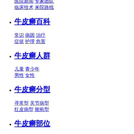
医院新闻
专家团队
临床技术
来院路线
牛皮癣百科
常识
病因
治疗
症状
护理
危害
牛皮癣人群
儿童
青少年
男性
女性
牛皮癣分型
寻常型
关节病型
红皮病型
脓疱型
牛皮癣部位