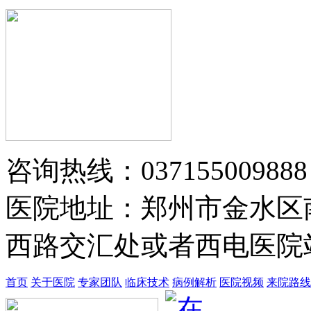
黄省让 门诊医师
黄省让，男，医生。一九七六年毕业
于郑州第四军医…
【详情】
咨询热线：037155009888
医院地址：郑州市金水区
西路交汇处或者西电医院站
首页
关于医院
专家团队
临床技术
病例解析
医院视频
来院路线