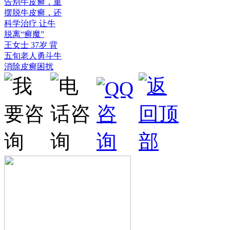
告别牛皮癣，重
摆脱牛皮癣，还
科学治疗 让牛
脱离“癣魔”
王女士 37岁 背
五旬老人勇斗牛
消除皮癣困扰