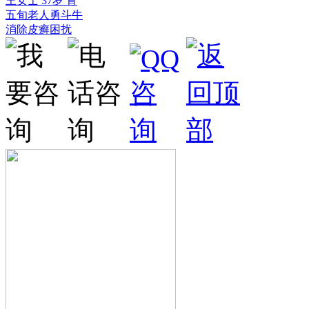
王女士 37岁 背
五旬老人勇斗牛
消除皮癣困扰