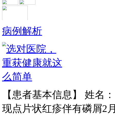
病例解析
黄省让 门诊医师
黄省让，男，医生。一九七六年毕业
于郑州第四军医…
【详情】
【患者基本信息】 姓名：
现点片状红疹伴有磷屑2月余
王宝旗 副主任医