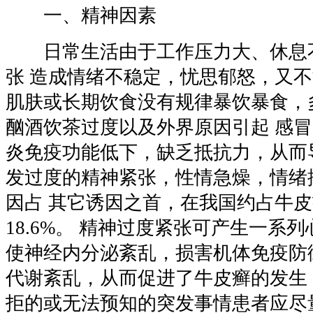
一、精神因素
日常生活由于工作压力大、休息不
张 造成情绪不稳定，忧思郁怒，又
肌肤或长期饮食没有规律暴饮暴食，
酗酒饮茶过度以及外界原因引起 感
炎免疫功能低下，缺乏抵抗力，从而
发过度的精神紧张，性情急燥，情绪
因占 其它诱因之首，在我国约占牛
18.6%。 精神过度紧张可产生一系
使神经内分泌紊乱，损害机体免疫防
代谢紊乱，从而促进了牛皮癣的发生
拒的或无法预知的突发事情患者应尽