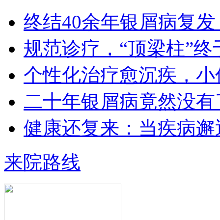
1978年毕业于河北医科大学临床医学
终结40余年银屑病复发
专业（原博润医…
【详情】
规范诊疗，“顶梁柱”终
个性化治疗愈沉疾，小
二十年银屑病竟然没有
王小博 住院医师
健康还复来：当疾病邂
王小博 住院医师 从事银屑病临床治
疗与科研多年…
【详情】
来院路线