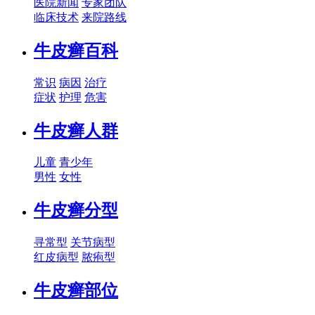
医院新闻
专家团队
临床技术
来院路线
牛皮癣百科
常识
病因
治疗
症状
护理
危害
牛皮癣人群
儿童
青少年
男性
女性
牛皮癣分型
寻常型
关节病型
红皮病型
脓疱型
牛皮癣部位