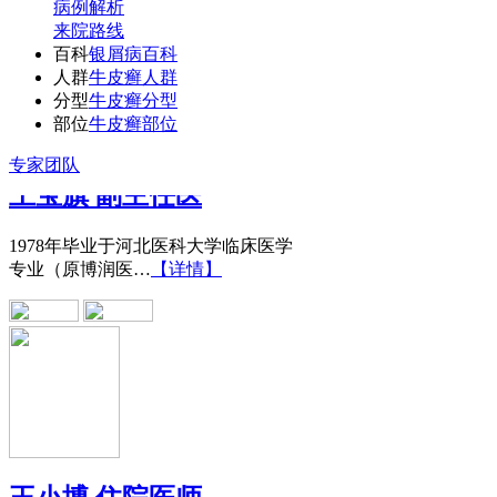
病例解析
来院路线
百科
银屑病百科
人群
牛皮癣人群
分型
牛皮癣分型
部位
牛皮癣部位
王宝旗 副主任医
专家团队
1978年毕业于河北医科大学临床医学
专业（原博润医…
【详情】
王小博 住院医师