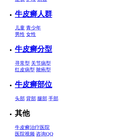
牛皮癣人群
儿童
青少年
男性
女性
牛皮癣分型
寻常型
关节病型
红皮病型
脓疱型
牛皮癣部位
头部
背部
腿部
手部
其他
牛皮癣治疗医院
医院视频
咨询QQ