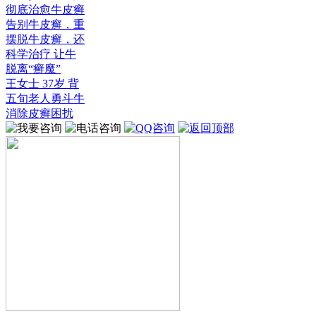
彻底治愈牛皮癣
告别牛皮癣，重
摆脱牛皮癣，还
科学治疗 让牛
脱离“癣魔”
王女士 37岁 背
五旬老人勇斗牛
消除皮癣困扰