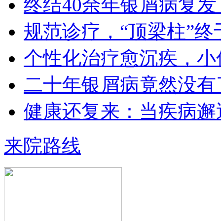
终结40余年银屑病复发
专业（原博润医…
【详情】
规范诊疗，“顶梁柱”终
个性化治疗愈沉疾，小
二十年银屑病竟然没有
王小博 住院医师
健康还复来：当疾病邂
王小博 住院医师 从事银屑病临床治
疗与科研多年…
【详情】
来院路线