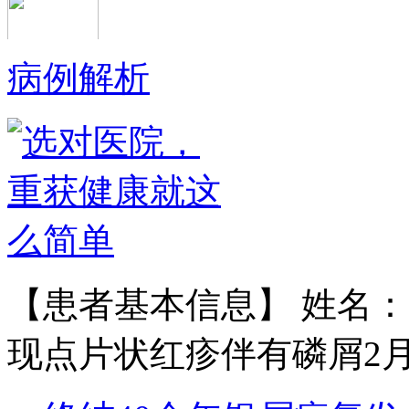
病例解析
黄省让 门诊医师
黄省让，男，医生。一九七六年毕业
于郑州第四军医…
【详情】
【患者基本信息】 姓名：
现点片状红疹伴有磷屑2月余
王宝旗 副主任医
1978年毕业于河北医科大学临床医学