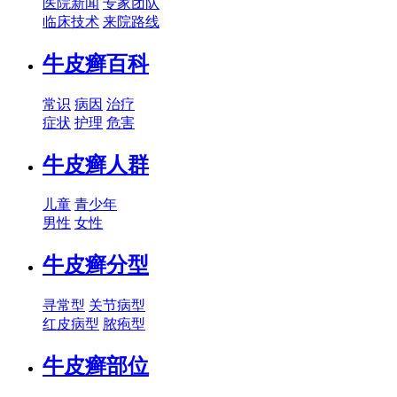
医院新闻
专家团队
临床技术
来院路线
牛皮癣百科
常识
病因
治疗
症状
护理
危害
牛皮癣人群
儿童
青少年
男性
女性
牛皮癣分型
寻常型
关节病型
红皮病型
脓疱型
牛皮癣部位