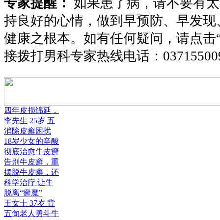
专家提醒：
如果患了病，请不要有太
持良好的心情，做到早预防、早发现
健康之根本。如有任何疑问，请点击
接拨打男科专家热线电话：
03715500
四年皮损绵延，
李先生 25岁 五
消除皮癣困扰
18岁少女的辛酸
彻底治愈牛皮癣
告别牛皮癣，重
摆脱牛皮癣，还
科学治疗 让牛
脱离“癣魔”
王女士 37岁 背
五旬老人勇斗牛