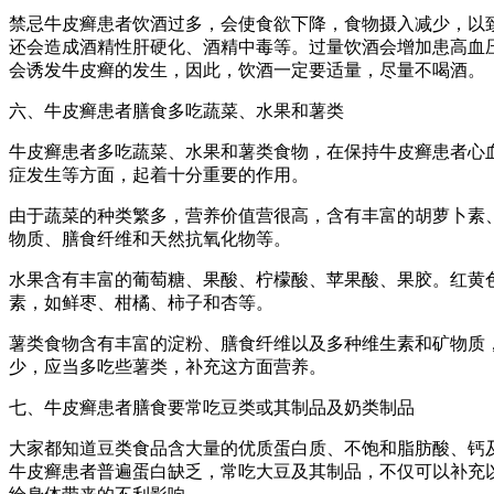
禁忌牛皮癣患者饮酒过多，会使食欲下降，食物摄入减少，以
还会造成酒精性肝硬化、酒精中毒等。过量饮酒会增加患高血
会诱发牛皮癣的发生，因此，饮酒一定要适量，尽量不喝酒。
六、牛皮癣患者膳食多吃蔬菜、水果和薯类
牛皮癣患者多吃蔬菜、水果和薯类食物，在保持牛皮癣患者心
症发生等方面，起着十分重要的作用。
由于蔬菜的种类繁多，营养价值营很高，含有丰富的胡萝卜素、
物质、膳食纤维和天然抗氧化物等。
水果含有丰富的葡萄糖、果酸、柠檬酸、苹果酸、果胶。红黄
素，如鲜枣、柑橘、柿子和杏等。
薯类食物含有丰富的淀粉、膳食纤维以及多种维生素和矿物质
少，应当多吃些薯类，补充这方面营养。
七、牛皮癣患者膳食要常吃豆类或其制品及奶类制品
大家都知道豆类食品含大量的优质蛋白质、不饱和脂肪酸、钙及
牛皮癣患者普遍蛋白缺乏，常吃大豆及其制品，不仅可以补充