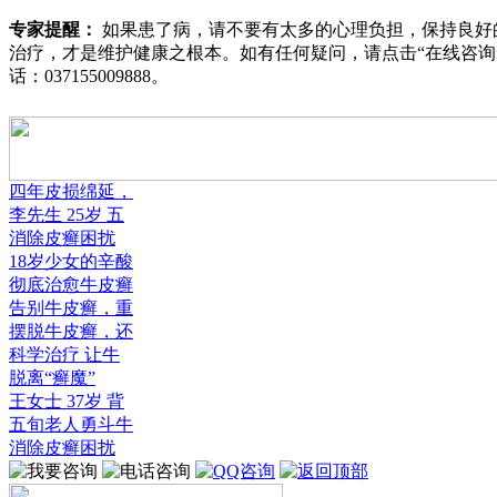
专家提醒：
如果患了病，请不要有太多的心理负担，保持良好
治疗，才是维护健康之根本。如有任何疑问，请点击“
在线咨询
话：
037155009888
。
四年皮损绵延，
李先生 25岁 五
消除皮癣困扰
18岁少女的辛酸
彻底治愈牛皮癣
告别牛皮癣，重
摆脱牛皮癣，还
科学治疗 让牛
脱离“癣魔”
王女士 37岁 背
五旬老人勇斗牛
消除皮癣困扰