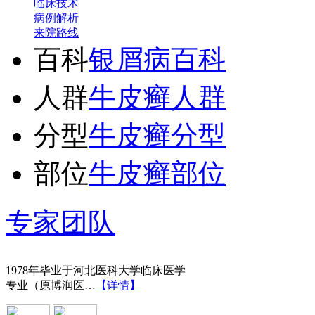
临床技术
病例解析
来院路线
百科
银屑病百科
人群
牛皮癣人群
分型
牛皮癣分型
部位
牛皮癣部位
专家团队
王宝旗 副主任医
1978年毕业于河北医科大学临床医学
专业（原博润医…
【详情】