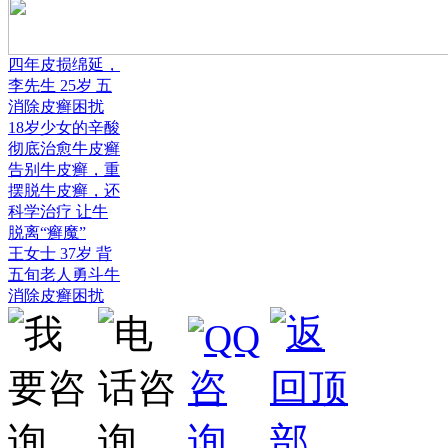
四年皮损绵延，
李先生 25岁 五
消除皮癣困扰
18岁少女的辛酸
彻底治愈牛皮癣
告别牛皮癣，重
摆脱牛皮癣，还
科学治疗 让牛
脱离“癣魔”
王女士 37岁 背
五旬老人勇斗牛
消除皮癣困扰