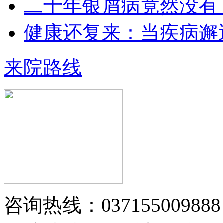
二十年银屑病竟然没有
健康还复来：当疾病邂
王小博 住院医师
王小博 住院医师 从事银屑病临床治
来院路线
疗与科研多年…
【详情】
黄省让 门诊医师
黄省让，男，医生。一九七六年毕业
咨询热线：037155009888
于郑州第四军医…
【详情】