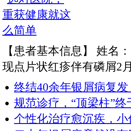
黄省让，男，医生。一九七六年毕业
于郑州第四军医…
【详情】
【患者基本信息】 姓名：
现点片状红疹伴有磷屑2月余
王宝旗 副主任医
1978年毕业于河北医科大学临床医学
终结40余年银屑病复发
专业（原博润医…
【详情】
规范诊疗，“顶梁柱”终
个性化治疗愈沉疾，小