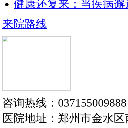
健康还复来：当疾病邂
王小博 住院医师
王小博 住院医师 从事银屑病临床治
来院路线
疗与科研多年…
【详情】
黄省让 门诊医师
黄省让，男，医生。一九七六年毕业
咨询热线：037155009888
于郑州第四军医…
【详情】
医院地址：郑州市金水区