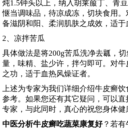
炖1.5钟头以上，纳入胡莱菔丁、青
惬当调味品，待凉成冻，切块食用。
备滋阴和阳、柔润肌肤之成效，适于
2、凉拌苦瓜
具体做法是将200g苦瓜洗净去瓤，
量，味精、盐少许，拌匀即可。对牛
之功，适于血热风燥证者。
上述为专家为我们详细介绍牛皮癣饮
参考。如果您还有其它疑问，可以直
专家，与此同时，真心的祝您身体健
中医分析牛皮癣吃蔬菜康复好
？若有