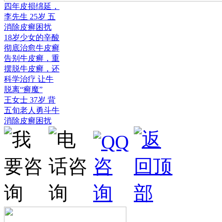
四年皮损绵延，
李先生 25岁 五
消除皮癣困扰
18岁少女的辛酸
彻底治愈牛皮癣
告别牛皮癣，重
摆脱牛皮癣，还
科学治疗 让牛
脱离“癣魔”
王女士 37岁 背
五旬老人勇斗牛
消除皮癣困扰