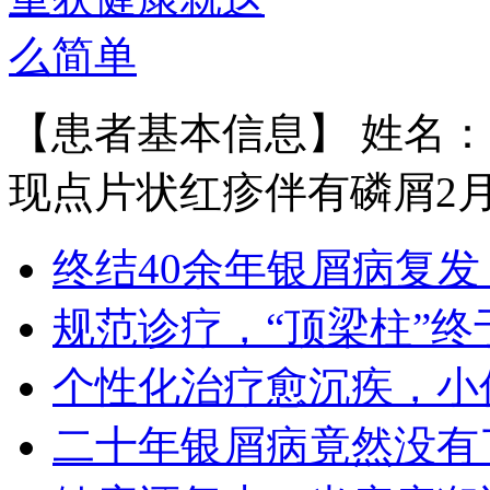
【患者基本信息】 姓名：
现点片状红疹伴有磷屑2月余
王宝旗 副主任医
1978年毕业于河北医科大学临床医学
终结40余年银屑病复发
专业（原博润医…
【详情】
规范诊疗，“顶梁柱”终
个性化治疗愈沉疾，小
二十年银屑病竟然没有