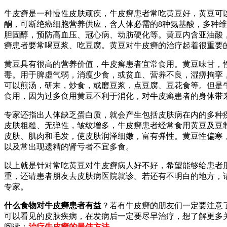
牛皮癣是一种慢性皮肤顽疾，牛皮癣患者常吃黄豆好，黄豆可
酮，可断绝癌细胞营养供应，含人体必需的8种氨基酸，多种
胆固醇，预防高血压、冠心病、动肪硬化等。黄豆内含亚油酸
癣患者要常喝豆浆、吃豆腐。黄豆对牛皮癣的治疗起着很重要
黄豆具有很高的营养价值，牛皮癣患者宜常食用。黄豆味甘，
毒。用于脾虚气弱，消瘦少食，或贫血、营养不良，湿痹拘挛
可以煎汤，研末，炒食，或磨豆浆，点豆腐、豆花食等。但是
食用，因为过多食用黄豆不利于消化，对牛皮癣患者的身体带
专家还指出人体缺乏蛋白质，就会产生包括皮肤病在内的多种
皮肤粗糙、无弹性，皱纹增多，牛皮癣患者经常食用黄豆及豆
皮肤、肌肉和毛发，使皮肤润泽细嫩，富有弹性。黄豆性偏寒
以及常出现遗精的肾亏者不宜多食。
以上就是针对常吃黄豆对牛皮癣病人好不好，希望能够给患者
重，还请患者朋友去皮肤病医院就诊。若还有不明白的地方，
专家。
什么食物对牛皮癣患者有益
？若有牛皮癣的朋友们一定要注意
可以看见的皮肤疾病，在发病后一定要尽早治疗，想了解更多
阅读：
治疗牛皮癣的最佳方法