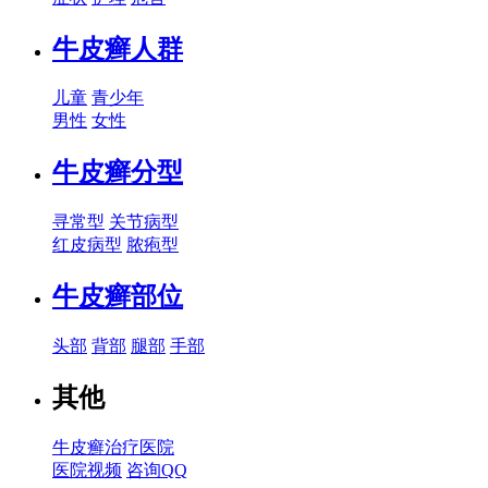
牛皮癣人群
儿童
青少年
男性
女性
牛皮癣分型
寻常型
关节病型
红皮病型
脓疱型
牛皮癣部位
头部
背部
腿部
手部
其他
牛皮癣治疗医院
医院视频
咨询QQ