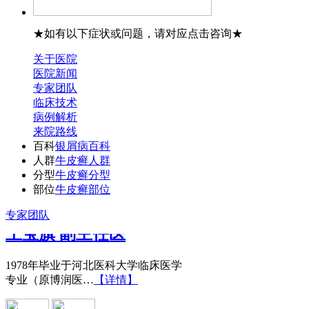
★如有以下症状或问题，请对应点击咨询★
关于医院
医院新闻
专家团队
临床技术
病例解析
来院路线
百科
银屑病百科
人群
牛皮癣人群
分型
牛皮癣分型
部位
牛皮癣部位
王宝旗 副主任医
专家团队
1978年毕业于河北医科大学临床医学
专业（原博润医…
【详情】