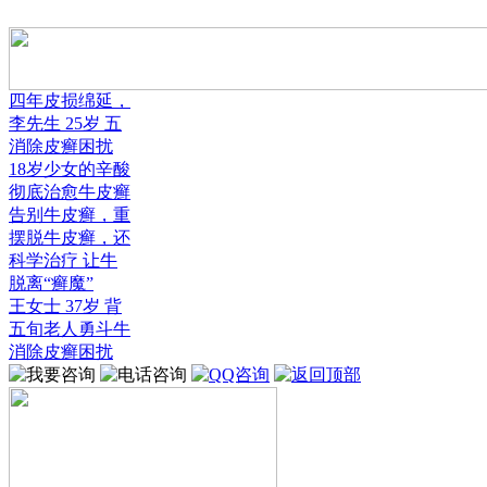
四年皮损绵延，
李先生 25岁 五
消除皮癣困扰
18岁少女的辛酸
彻底治愈牛皮癣
告别牛皮癣，重
摆脱牛皮癣，还
科学治疗 让牛
脱离“癣魔”
王女士 37岁 背
五旬老人勇斗牛
消除皮癣困扰