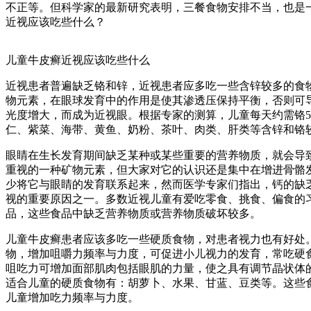
不正等。但科学家的最新研究表明，三餐食物安排不当，也是
近视应该吃些什么？
儿童牛皮癣近视应该吃些什么
近视患者普遍缺乏铬和锌，近视患者应多吃一些含锌较多的食
物元素，在眼球发育中的作用是使其渗透压保持平衡，否则可
光度增大，而成为近视眼。根据专家的测算，儿童每天约需铬50
仁、紫菜、海带、黄鱼、奶粉、茶叶、肉类、肝类等含锌和铬
眼睛在生长发育期间缺乏某种或某些重要的营养物质，就会导
重视的一种矿物元素，但大家对它的认识还是集中在增进骨骼
少将它与眼睛的发育联系起来，然而医学专家们指出，钙的缺
视的重要原因之一。多数近视儿童有爱吃零食、挑食、偏食的
品，这些食品中缺乏营养物质或营养物质破坏较多。
儿童牛皮癣患者应该多吃一些硬质食物，对患者视力也有好处
物，增加咀嚼力频率与力度，可促进小儿视力的发育，常吃硬
咀吃力可增加面部肌肉包括眼肌的力量，使之具有调节晶状体
适合儿童的硬质食物有：胡萝卜、水果、甘蓝、豆类等。这些
儿童增加吃力频率与力度。