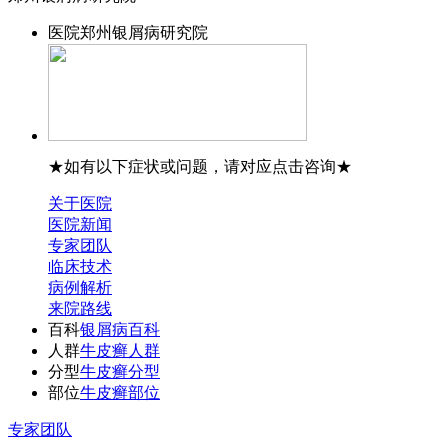
医院
郑州银屑病研究院
★如有以下症状或问题，请对应点击咨询★
关于医院
医院新闻
专家团队
临床技术
病例解析
来院路线
百科
银屑病百科
人群
牛皮癣人群
分型
牛皮癣分型
部位
牛皮癣部位
王宝旗 副主任医
专家团队