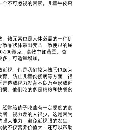
一个不可忽视的因素。儿童牛皮癣
物。铬元素也是人体必需的一种矿
导致晶状体鼓出变凸，致使眼的屈
-200微克。食物中如黄豆、杏
较多，可适量增加。
致近视。钙是我们较为熟悉也颇为
发育、防止儿童佝偻病等方面，很
乏是造成视力发育不良乃至形成近
习惯。他们吃的多是精粮和快餐食
。经常给孩子吃些有一定硬度的食
食者，视力差的人很少。这是因为
的强大能力，避免近视眼的发生。
食物不仅营养价值大，还可以帮助