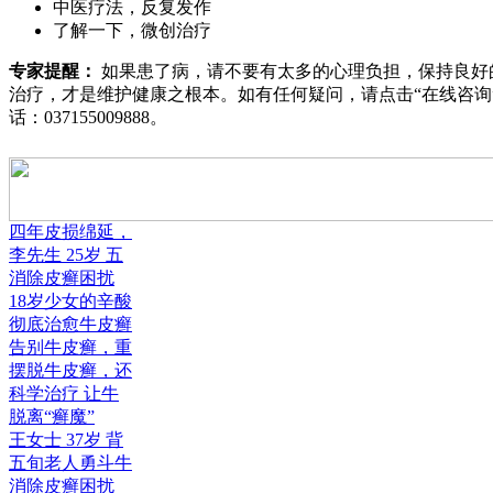
中医疗法，反复发作
了解一下，微创治疗
专家提醒：
如果患了病，请不要有太多的心理负担，保持良好
治疗，才是维护健康之根本。如有任何疑问，请点击“
在线咨询
话：
037155009888
。
四年皮损绵延，
李先生 25岁 五
消除皮癣困扰
18岁少女的辛酸
彻底治愈牛皮癣
告别牛皮癣，重
摆脱牛皮癣，还
科学治疗 让牛
脱离“癣魔”
王女士 37岁 背
五旬老人勇斗牛
消除皮癣困扰