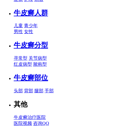
牛皮癣人群
儿童
青少年
男性
女性
牛皮癣分型
寻常型
关节病型
红皮病型
脓疱型
牛皮癣部位
头部
背部
腿部
手部
其他
牛皮癣治疗医院
医院视频
咨询QQ