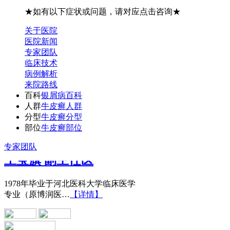
★如有以下症状或问题，请对应点击咨询★
关于医院
医院新闻
专家团队
临床技术
病例解析
来院路线
百科
银屑病百科
人群
牛皮癣人群
分型
牛皮癣分型
部位
牛皮癣部位
王宝旗 副主任医
专家团队
1978年毕业于河北医科大学临床医学
专业（原博润医…
【详情】