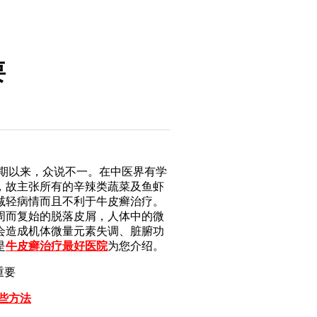
要
期以来，众说不一。在中医界有学
，故主张所有的辛辣类蔬菜及鱼虾
减轻病情而且不利于牛皮癣治疗。
周而复始的脱落皮屑，人体中的微
会造成机体微量元素失调、脏腑功
是
牛皮癣治疗最好医院
为您介绍。
些方法