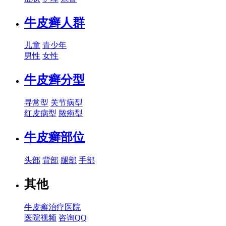
牛皮癣人群
儿童
青少年
男性
女性
牛皮癣分型
寻常型
关节病型
红皮病型
脓疱型
牛皮癣部位
头部
背部
腿部
手部
其他
牛皮癣治疗医院
医院视频
咨询QQ