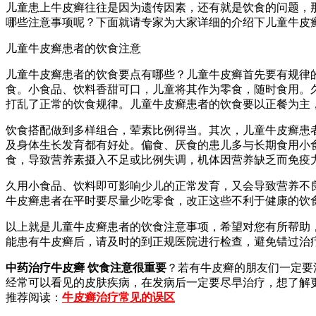
儿童患上牛皮癣往往是因为遗传因素，还有就是饮食的问题，
哪些注意事项呢？下面就请专家为大家详细的介绍下儿童牛皮
儿童牛皮癣患者的饮食注意
儿童牛皮癣患者的饮食要点有哪些？儿童牛皮癣首先要有规律
食。小食品、饮料香甜可口，儿童将其作为零食，随时食用。
打乱了正常的饮食规律。儿童牛皮癣患者的饮食要以正餐为主
饮食搭配做到多样组合，荤素比例得当。其次，儿童牛皮癣患
及身体生长发育都有好处。偏食、厌食的患儿多与长期食用小
食，导致营养素摄入不足或比例失调，机体因营养缺乏而免疫
久用小食品、饮料即可影响少儿的正常发育，又会导致营养不
牛皮癣患者在平时要尽量少吃零食，改正这些不利于健康的饮
以上就是儿童牛皮癣患者的饮食注意事项，希望对您有所帮助
能患有牛皮癣后，请及时的到正规医院进行检查，避免错过治
中药治疗牛皮癣 饮食注意很重要
？若有牛皮癣的朋友们一定要
经常可以看见的皮肤疾病，在发病后一定要尽早治疗，想了解
推荐阅读：
牛皮癣治疗常见的误区