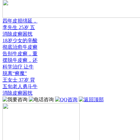
四年皮损绵延，
李先生 25岁 五
消除皮癣困扰
18岁少女的辛酸
彻底治愈牛皮癣
告别牛皮癣，重
摆脱牛皮癣，还
科学治疗 让牛
脱离“癣魔”
王女士 37岁 背
五旬老人勇斗牛
消除皮癣困扰