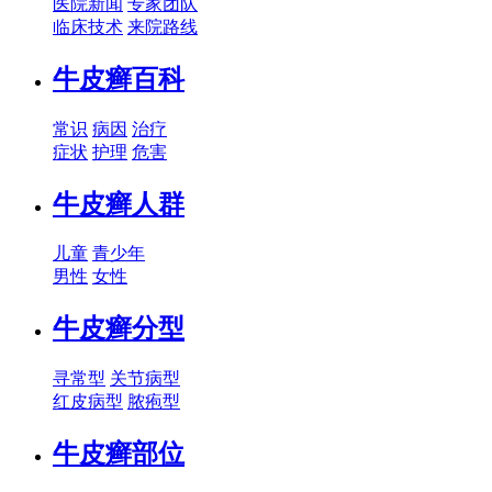
医院新闻
专家团队
临床技术
来院路线
牛皮癣百科
常识
病因
治疗
症状
护理
危害
牛皮癣人群
儿童
青少年
男性
女性
牛皮癣分型
寻常型
关节病型
红皮病型
脓疱型
牛皮癣部位