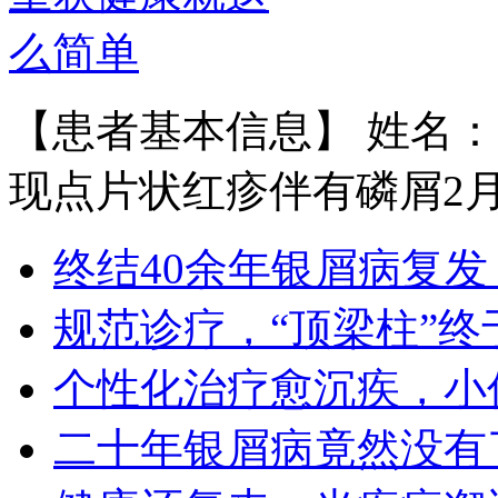
【患者基本信息】 姓名：
现点片状红疹伴有磷屑2月余
王宝旗 副主任医
1978年毕业于河北医科大学临床医学
终结40余年银屑病复发
专业（原博润医…
【详情】
规范诊疗，“顶梁柱”终
个性化治疗愈沉疾，小
二十年银屑病竟然没有
王小博 住院医师