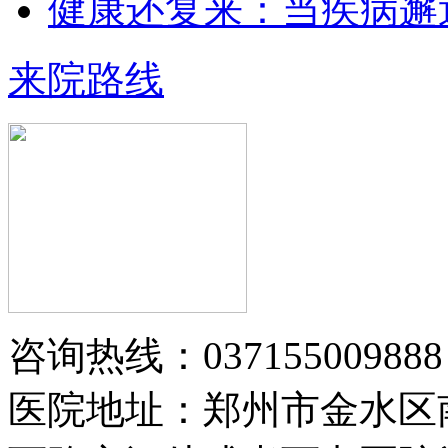
健康还复来：当疾病邂
王小博 住院医师 从事银屑病临床治
疗与科研多年…
【详情】
来院路线
黄省让 门诊医师
黄省让，男，医生。一九七六年毕业
于郑州第四军医…
【详情】
咨询热线：037155009888
医院地址：郑州市金水区