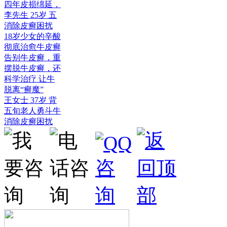
四年皮损绵延，
李先生 25岁 五
消除皮癣困扰
18岁少女的辛酸
彻底治愈牛皮癣
告别牛皮癣，重
摆脱牛皮癣，还
科学治疗 让牛
脱离“癣魔”
王女士 37岁 背
五旬老人勇斗牛
消除皮癣困扰