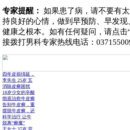
专家提醒：
如果患了病，请不要有太
持良好的心情，做到早预防、早发现
健康之根本。如有任何疑问，请点击
接拨打男科专家热线电话：
03715500
四年皮损绵延，
李先生 25岁 五
消除皮癣困扰
18岁少女的辛酸
彻底治愈牛皮癣
告别牛皮癣，重
摆脱牛皮癣，还
科学治疗 让牛
脱离“癣魔”
王女士 37岁 背