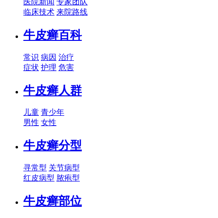
医院新闻
专家团队
临床技术
来院路线
牛皮癣百科
常识
病因
治疗
症状
护理
危害
牛皮癣人群
儿童
青少年
男性
女性
牛皮癣分型
寻常型
关节病型
红皮病型
脓疱型
牛皮癣部位