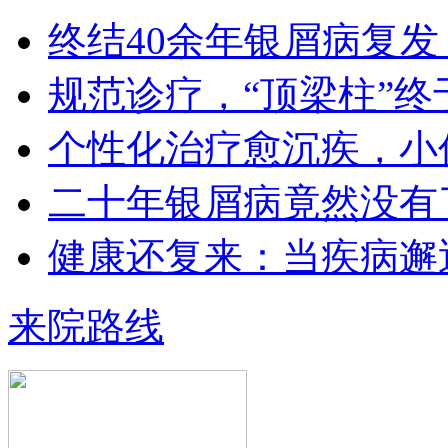
1978年毕业于河北医科大学临床医学
终结40余年银屑病复发
专业（原博润医…
【详情】
规范诊疗，“顶梁柱”终
个性化治疗愈沉疾，小
二十年银屑病竟然没有
王小博 住院医师
健康还复来：当疾病邂
王小博 住院医师 从事银屑病临床治
疗与科研多年…
【详情】
来院路线