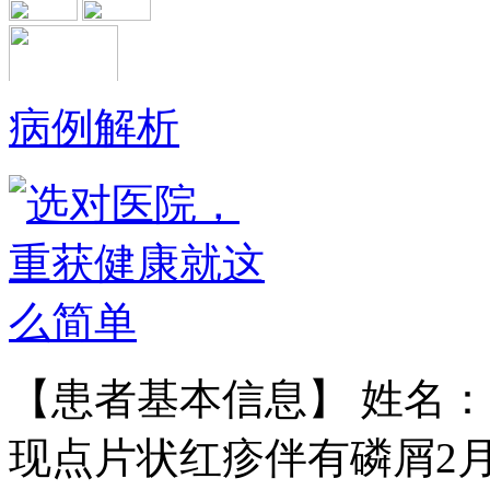
病例解析
黄省让 门诊医师
黄省让，男，医生。一九七六年毕业
于郑州第四军医…
【详情】
【患者基本信息】 姓名：
现点片状红疹伴有磷屑2月余
王宝旗 副主任医