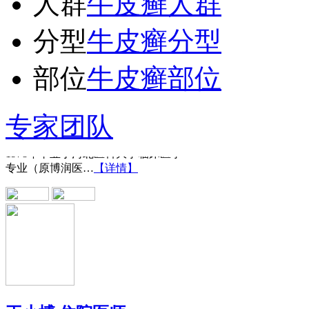
人群
牛皮癣人群
分型
牛皮癣分型
部位
牛皮癣部位
王宝旗 副主任医
专家团队
1978年毕业于河北医科大学临床医学
专业（原博润医…
【详情】
王小博 住院医师