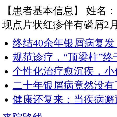
【患者基本信息】 姓名：
王宝旗 副主任医
现点片状红疹伴有磷屑2月余
1978年毕业于河北医科大学临床医学
专业（原博润医…
【详情】
终结40余年银屑病复发
规范诊疗，“顶梁柱”终
个性化治疗愈沉疾，小
二十年银屑病竟然没有
王小博 住院医师
健康还复来：当疾病邂
王小博 住院医师 从事银屑病临床治
疗与科研多年…
【详情】