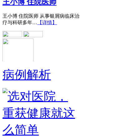
王小博 住院医师 从事银屑病临床治
疗与科研多年…
【详情】
病例解析
黄省让 门诊医师
黄省让，男，医生。一九七六年毕业
于郑州第四军医…
【详情】