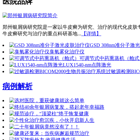
医院品牌
郑州银屑病研究院是一家以牛皮癣为研究、治疗的现代化皮肤
牛皮癣研究与治疗的重点科研基地...
【详情】
GSD 308nm准分子
臭氧雾化治疗仪
可调节式中药熏蒸机（舱式
LUX1540-nm点阵激光
过敏源检测BIC
病例解析