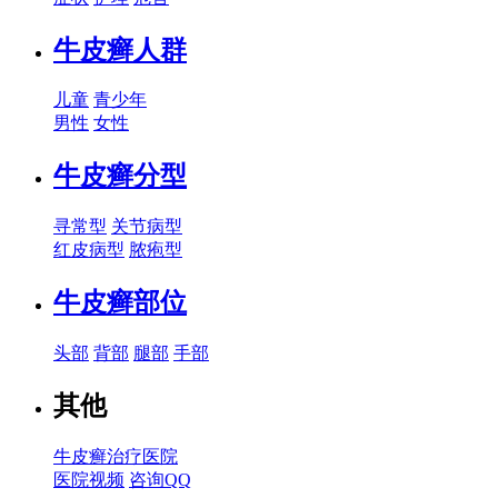
牛皮癣人群
儿童
青少年
男性
女性
牛皮癣分型
寻常型
关节病型
红皮病型
脓疱型
牛皮癣部位
头部
背部
腿部
手部
其他
牛皮癣治疗医院
医院视频
咨询QQ