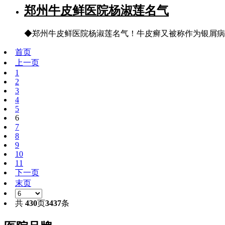
郑州牛皮鲜医院杨淑莲名气
◆郑州牛皮鲜医院杨淑莲名气！牛皮癣又被称作为银屑病
首页
上一页
1
2
3
4
5
6
7
8
9
10
11
下一页
末页
共
430
页
3437
条