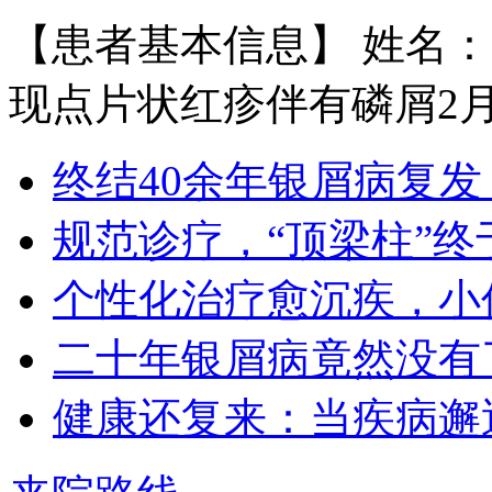
【患者基本信息】 姓名：
王宝旗 副主任医
现点片状红疹伴有磷屑2月余
1978年毕业于河北医科大学临床医学
专业（原博润医…
【详情】
终结40余年银屑病复发
规范诊疗，“顶梁柱”终
个性化治疗愈沉疾，小
二十年银屑病竟然没有
王小博 住院医师
健康还复来：当疾病邂
王小博 住院医师 从事银屑病临床治
疗与科研多年…
【详情】