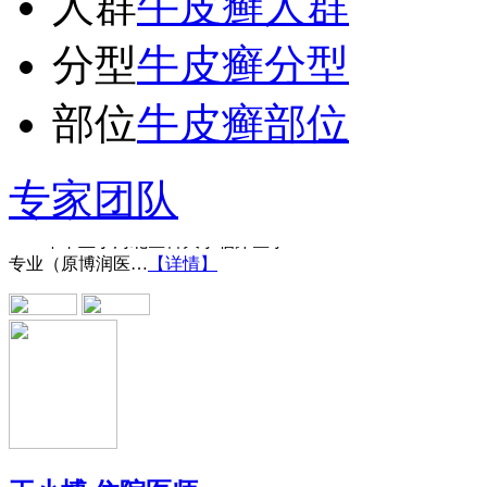
人群
牛皮癣人群
分型
牛皮癣分型
部位
牛皮癣部位
王宝旗 副主任医
专家团队
1978年毕业于河北医科大学临床医学
专业（原博润医…
【详情】
王小博 住院医师