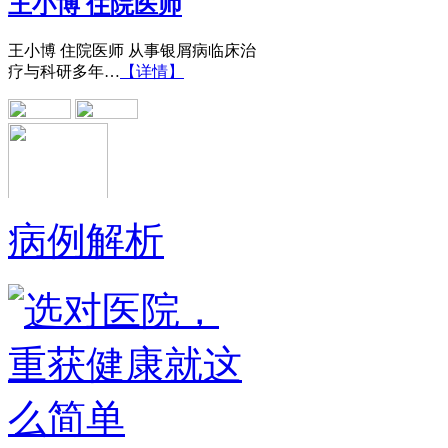
王小博 住院医师 从事银屑病临床治
疗与科研多年…
【详情】
病例解析
黄省让 门诊医师
黄省让，男，医生。一九七六年毕业
于郑州第四军医…
【详情】