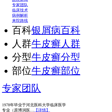
专家团队
临床技术
病例解析
来院路线
百科
银屑病百科
人群
牛皮癣人群
分型
牛皮癣分型
部位
牛皮癣部位
王宝旗 副主任医
专家团队
1978年毕业于河北医科大学临床医学
专业（原博润医…
【详情】