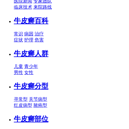
医院新闻
专家团队
临床技术
来院路线
牛皮癣百科
常识
病因
治疗
症状
护理
危害
牛皮癣人群
儿童
青少年
男性
女性
牛皮癣分型
寻常型
关节病型
红皮病型
脓疱型
牛皮癣部位