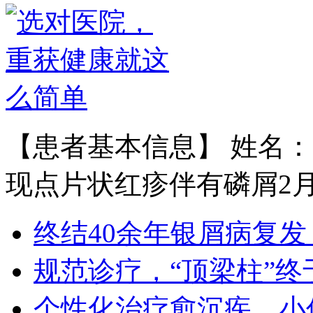
黄省让，男，医生。一九七六年毕业
于郑州第四军医…
【详情】
【患者基本信息】 姓名：
现点片状红疹伴有磷屑2月余
王宝旗 副主任医
1978年毕业于河北医科大学临床医学
终结40余年银屑病复发
专业（原博润医…
【详情】
规范诊疗，“顶梁柱”终
个性化治疗愈沉疾，小