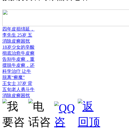
四年皮损绵延，
李先生 25岁 五
消除皮癣困扰
18岁少女的辛酸
彻底治愈牛皮癣
告别牛皮癣，重
摆脱牛皮癣，还
科学治疗 让牛
脱离“癣魔”
王女士 37岁 背
五旬老人勇斗牛
消除皮癣困扰