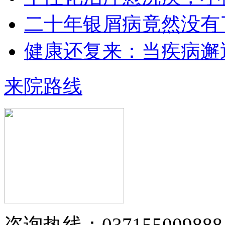
二十年银屑病竟然没有
王小博 住院医师
健康还复来：当疾病邂
王小博 住院医师 从事银屑病临床治
疗与科研多年…
【详情】
来院路线
黄省让 门诊医师
黄省让，男，医生。一九七六年毕业
于郑州第四军医…
【详情】
咨询热线：037155009888