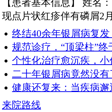
【患者基本信息】 姓名：
现点片状红疹伴有磷屑2月余
王宝旗 副主任医
1978年毕业于河北医科大学临床医学
终结40余年银屑病复发
专业（原博润医…
【详情】
规范诊疗，“顶梁柱”终
个性化治疗愈沉疾，小
二十年银屑病竟然没有
王小博 住院医师
健康还复来：当疾病邂
王小博 住院医师 从事银屑病临床治
疗与科研多年…
【详情】
来院路线