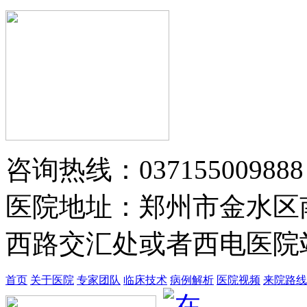
黄省让 门诊医师
黄省让，男，医生。一九七六年毕业
于郑州第四军医…
【详情】
咨询热线：037155009888
医院地址：郑州市金水区
西路交汇处或者西电医院站
首页
关于医院
专家团队
临床技术
病例解析
医院视频
来院路线