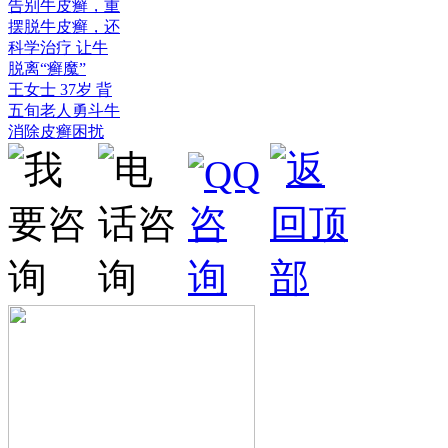
告别牛皮癣，重
摆脱牛皮癣，还
科学治疗 让牛
脱离“癣魔”
王女士 37岁 背
五旬老人勇斗牛
消除皮癣困扰