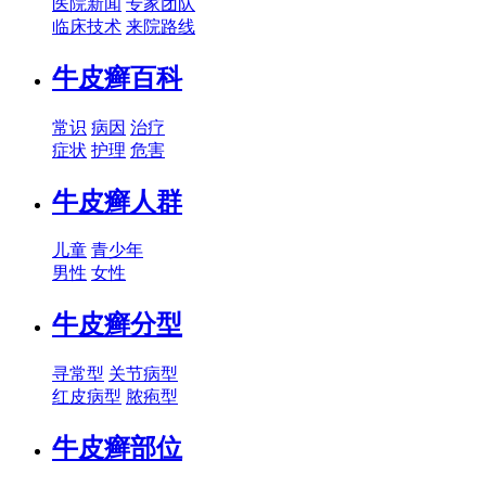
医院新闻
专家团队
临床技术
来院路线
牛皮癣百科
常识
病因
治疗
症状
护理
危害
牛皮癣人群
儿童
青少年
男性
女性
牛皮癣分型
寻常型
关节病型
红皮病型
脓疱型
牛皮癣部位